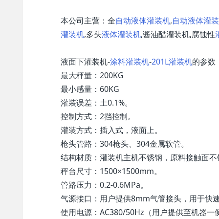
本公司主营：全
自动液体灌装机
,
自动液体灌装
灌装机
,多头
液体灌装机
,酱油醋灌装机,腐蚀性
液面下灌装机-
涂料灌装机
-
201L灌装机
的参数
最大秤量：200KG
最小感量：60KG
灌装误差：土0.1%。
控制方式：2挡控制。
灌装方式：插入式，液面上。
枪头管路：304枪头、304金属软管。
结构材质：灌装机主机不锈钢，原料接触面不锈
秤台尺寸：1500×1500mm。
管路压力：0.2-0.6MPa。
气源接口：用户提供8mm气管接头，用于快
使用电源：AC380/50Hz（用户提供至机器一