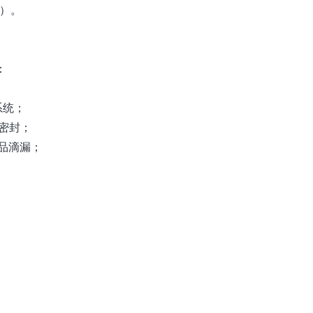
侧）。
：
系统；
E密封；
产品滴漏；