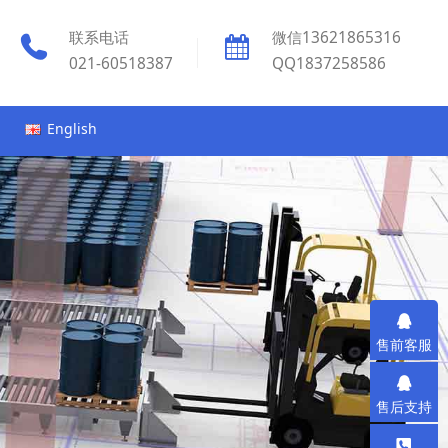
联系电话
微信13621865316
021-60518387
QQ1837258586
English
售前客服
售后支持