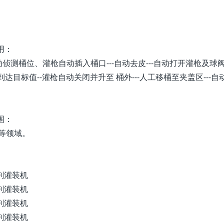
用：
动侦测桶位、灌枪自动插入桶口---自动去皮---自动打开灌枪及球
到达目标值--灌枪自动关闭并升至 桶外---人工移桶至夹盖区---自
围：
等领域。