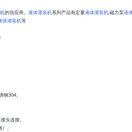
机
的供应商。
液体灌装机
系列产品有定量
液体灌装机
,磁力泵
液
液体灌装机
等
：
钢304。
速接头连接。
侧）。