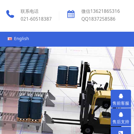
联系电话
微信13621865316
021-60518387
QQ1837258586
English
售前客服
售后支持