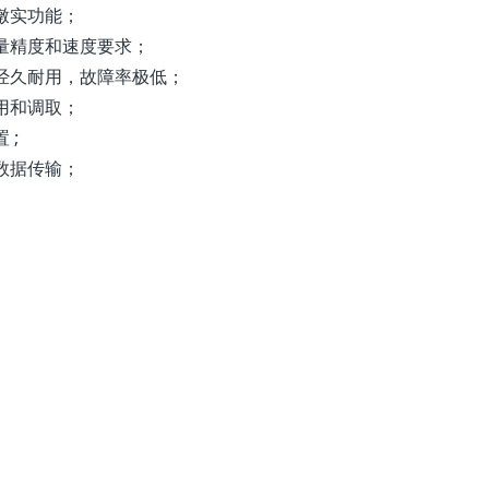
墩实功能；
量精度和速度要求；
经久耐用，故障率极低；
用和调取；
 ;
数据传输；