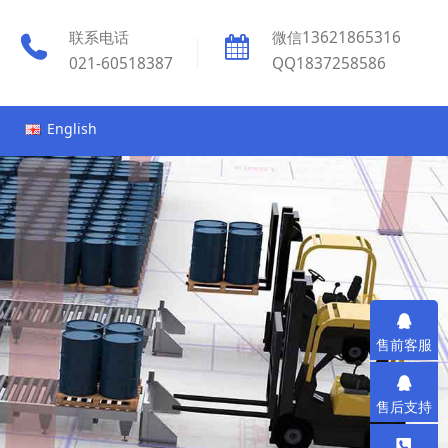
联系电话
微信13621865316
021-60518387
QQ1837258586
English
售前客服
售后支持