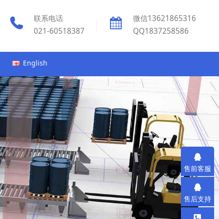
联系电话
微信13621865316
021-60518387
QQ1837258586
English
售前客服
售后支持