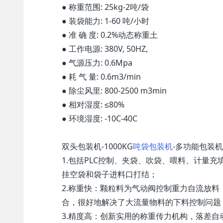
● 称重范围: 25kg-2吨/袋
● 装袋能力: 1-60 吨/小时
● 准 确 度: 0.2%动态称重土
● 工作电源: 380V, 50HZ,
● 气源压力: 0.6Mpa
● 耗 气 量: 0.6m3/min
● 除尘风里: 800-2500 m3min
● 相对湿度: ≤80%
● 环境湿度: -10C-40C
双头包装机-1000KG
吨袋包装机
-多功能包装
1.包括PLC控制、夹袋、吹袋、喂料、计量
挂空袋和袋子进料口打结；
2.称重快：颗粒料为气动阀控制重力自流放
合，很好地解决了大流量物料的下料控制问题
3.精度高：创新实用的称重传力机构，落差