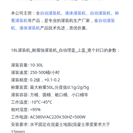
本公司主营：全
自动灌装机
、
液体灌装机
、
自动灌装机
、
称
重灌装机
等产品，是专业的灌装机生产厂家，全
自动灌装
机
、
液体灌装机
产品技术先进，质优价廉。
18L灌装机_耐腐蚀灌装机_自动理盖_上盖_逐个封口的参数：
灌装容量: 10-30L
灌装速度: 250-500桶/小时
灌装精度: 0.2级，+0.1-0.2
称重装置: 最大称重50L,分度值d:1g/2g/5g
灌装容器: 方桶、圆桶、敞口桶、小口桶等
工作温度: -10°C~45°C
相对湿度: <95%
工作电源: AC380V/AC220V.50HZ<500W
安装要求: 水平固定在混凝士地面(混凝士厚度要求大于
15mm)