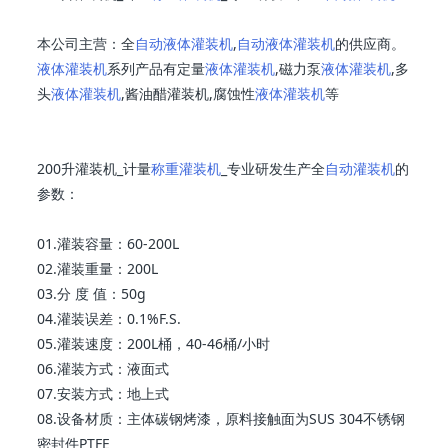
本公司主营：全
自动液体灌装机
,
自动液体灌装机
的供应商。
液体灌装机
系列产品有定量
液体灌装机
,磁力泵
液体灌装机
,多
头
液体灌装机
,酱油醋灌装机,腐蚀性
液体灌装机
等
200升灌装机_计量
称重灌装机
_专业研发生产全
自动灌装机
的
参数：
01.灌装容量：60-200L
02.灌装重量：200L
03.分 度 值：50g
04.灌装误差：0.1%F.S.
05.灌装速度：200L桶，40-46桶/小时
06.灌装方式：液面式
07.安装方式：地上式
08.设备材质：主体碳钢烤漆，原料接触面为SUS 304不锈钢
密封件PTFE