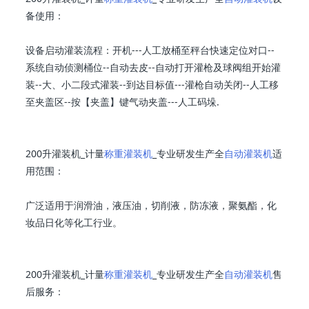
备使用：
设备启动灌装流程：开机---人工放桶至秤台快速定位对口--
系统自动侦测桶位--自动去皮--自动打开灌枪及球阀组开始灌
装--大、小二段式灌装--到达目标值---灌枪自动关闭--人工移
至夹盖区--按【夹盖】键气动夹盖---人工码垛.
200升灌装机_计量
称重灌装机
_专业研发生产全
自动灌装机
适
用范围：
广泛适用于润滑油，液压油，切削液，防冻液，聚氨酯，化
妆品日化等化工行业。
200升灌装机_计量
称重灌装机
_专业研发生产全
自动灌装机
售
后服务：