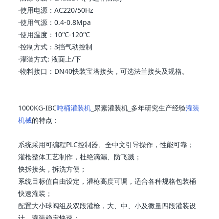
·使用电源：AC220/50Hz
·使用气源：0.4-0.8Mpa
·使用温度：10℃-120℃
·控制方式：3挡气动控制
·灌装方式: 液面上/下
·物料接口：DN40快装宝塔接头，可选法兰接头及规格。
1000KG-IBC
吨桶灌装机
_尿素灌装机_多年研究生产经验
灌装
机械
的特点：
系统采用可编程PLC控制器、全中文引导操作，性能可靠；
灌枪整体工艺制作，杜绝滴漏、防飞溅；
快拆接头，拆洗方便；
系统目标值自由设定，灌枪高度可调，适合各种规格包装桶
快速灌装；
配置大小球阀组及双段灌枪，大、中、小及微量四段灌装设
计，灌装稳定快速；