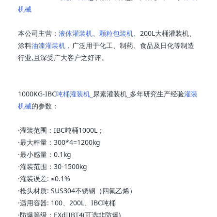
机械
本公司主营：
液体灌装机
、
颗粒包装机
、200L大桶灌装机、
涂料
油漆灌装机
，广泛用于化工、制药、食品及日化等制造
行业,且深受广大客户之好评。
1000KG-IBC
吨桶灌装机
_尿素灌装机_多年研究生产经验
灌装
机械
的参数：
·灌装范围：IBC吨桶1000L；
·最大秤量：300*4=1200kg
·最小感量：0.1kg
·灌装范围：30-1500kg
·灌装误差: ≤0.1%
·枪头材质: SUS304不锈钢（四氟乙烯）
·适用容器: 100、200L、IBC吨桶
·防爆等级：EXdIIBT4(可选非防爆)