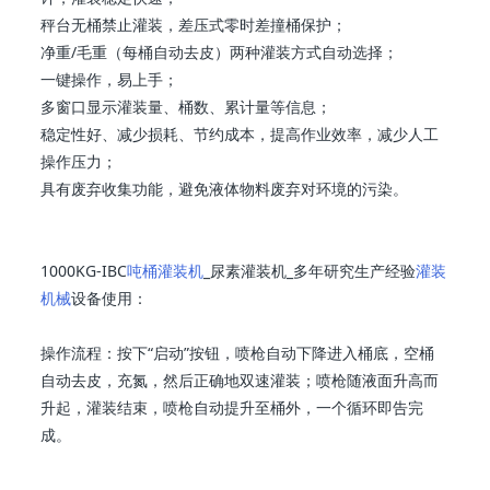
秤台无桶禁止灌装，差压式零时差撞桶保护；
净重/毛重（每桶自动去皮）两种灌装方式自动选择；
一键操作，易上手；
多窗口显示灌装量、桶数、累计量等信息；
稳定性好、减少损耗、节约成本，提高作业效率，减少人工
操作压力；
具有废弃收集功能，避免液体物料废弃对环境的污染。
1000KG-IBC
吨桶灌装机
_尿素灌装机_多年研究生产经验
灌装
机械
设备使用：
操作流程：按下“启动”按钮，喷枪自动下降进入桶底，空桶
自动去皮，充氮，然后正确地双速灌装；喷枪随液面升高而
升起，灌装结束，喷枪自动提升至桶外，一个循环即告完
成。